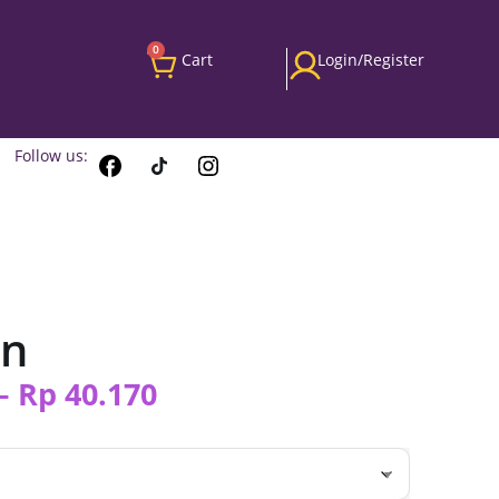
0
Cart
Login/Register
Follow us:
in
–
Rp
40.170