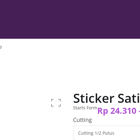
o
Sticker Sat
Starts Form
Rp
24.310
Cutting