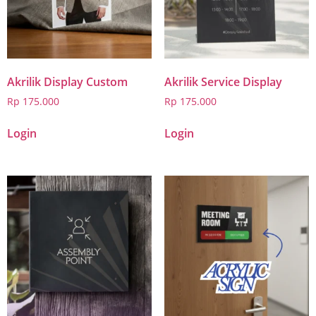
Akrilik Display Custom
Akrilik Service Display
Rp
175.000
Rp
175.000
Login
Login