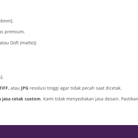
58mm].
tas premium.
atau Doft (matte)].
].
TIFF,
atau
JPG
resolusi tinggi agar tidak pecah saat dicetak.
n jasa cetak custom
. Kami tidak menyediakan jasa desain. Pastik