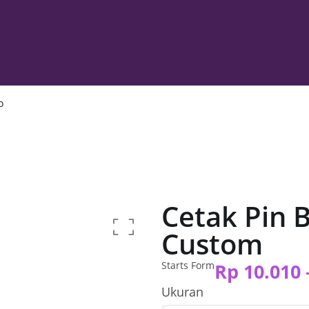
o
Cetak Pin B
Custom
Starts Form
Rp
10.010
Ukuran