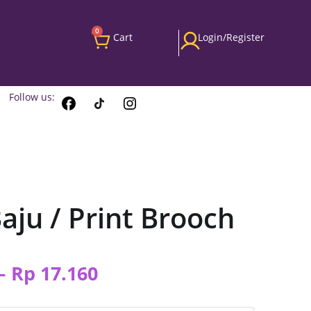
0
Cart
Login/Register
Follow us:
aju / Print Brooch
–
Rp
17.160