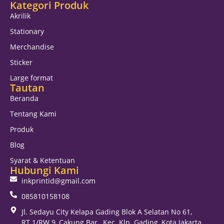
Kategori Produk
Akrilik
Stationary
Merchandise
Sticker
Large format
Tautan
Beranda
Tentang Kami
Produk
Blog
Syarat & Ketentuan
Hubungi Kami
inkprintid@gmail.com
085810158108
Jl. Sedayu City Kelapa Gading Blok A Selatan No 61,
RT.1/RW.9, Cakung Bar., Kec. Klp. Gading, Kota Jakarta