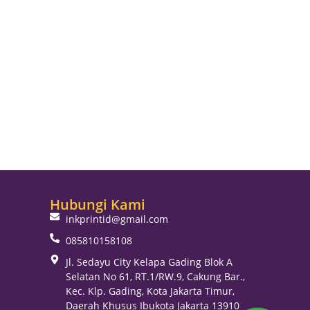
Hubungi Kami
inkprintid@gmail.com
085810158108
Jl. Sedayu City Kelapa Gading Blok A
Selatan No 61, RT.1/RW.9, Cakung Bar.,
Kec. Klp. Gading, Kota Jakarta Timur,
Daerah Khusus Ibukota Jakarta 13910