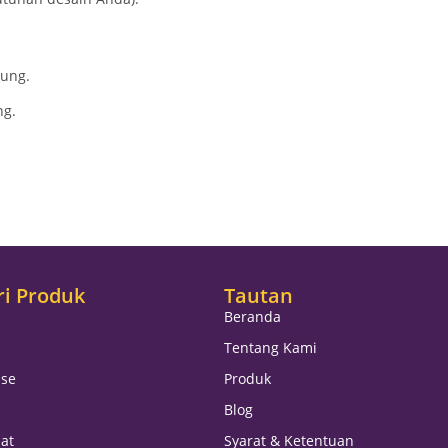
jung.
ng
.
ri Produk
Tautan
Beranda
Tentang Kami
se
Produk
Blog
at
Syarat & Ketentuan