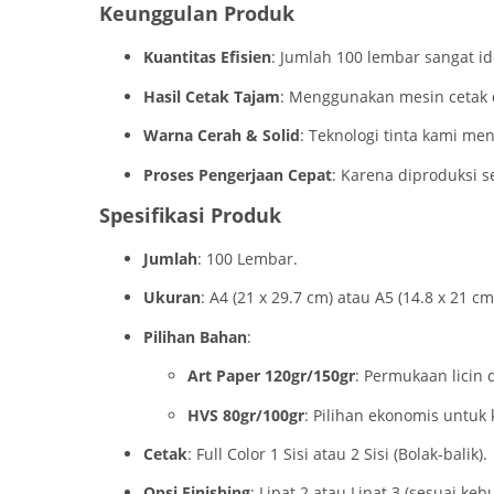
Keunggulan Produk
Kuantitas Efisien
: Jumlah 100 lembar sangat id
Hasil Cetak Tajam
: Menggunakan mesin cetak di
Warna Cerah & Solid
: Teknologi tinta kami m
Proses Pengerjaan Cepat
: Karena diproduksi se
Spesifikasi Produk
Jumlah
: 100 Lembar.
Ukuran
: A4 (21 x 29.7 cm) atau A5 (14.8 x 21 cm
Pilihan Bahan
:
Art Paper 120gr/150gr
: Permukaan licin 
HVS 80gr/100gr
: Pilihan ekonomis untuk 
Cetak
: Full Color 1 Sisi atau 2 Sisi (Bolak-balik).
Opsi Finishing
: Lipat 2 atau Lipat 3 (sesuai ke