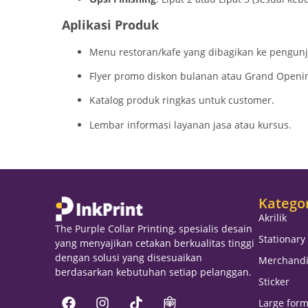
Aplikasi Produk
Menu restoran/kafe yang dibagikan ke pengun
Flyer promo diskon bulanan atau
Grand Openi
Katalog produk ringkas untuk
customer
.
Lembar informasi layanan jasa atau kursus.
Katego
Akrilik
The Purple Collar Printing, spesialis desain
Stationary
yang menyajikan cetakan berkualitas tinggi
dengan solusi yang disesuaikan
Merchandi
berdasarkan kebutuhan setiap pelanggan.
Sticker
Large form