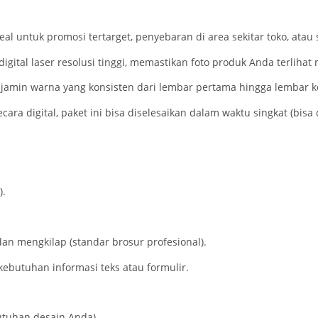
eal untuk promosi tertarget, penyebaran di area sekitar toko, ata
gital laser resolusi tinggi, memastikan foto produk Anda terlihat
enjamin warna yang konsisten dari lembar pertama hingga lembar 
cara digital, paket ini bisa diselesaikan dalam waktu singkat (bisa
).
dan mengkilap (standar brosur profesional).
kebutuhan informasi teks atau formulir.
butuhan desain Anda).