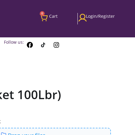
0
Cart
Login/Register
Follow us:
ket 100Lbr)