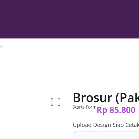
o
Brosur (Pa
Starts Form
Rp
85.800