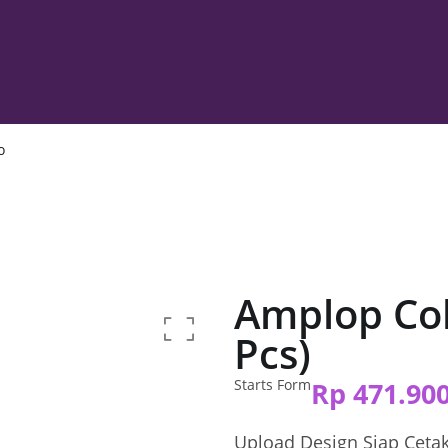
o
Amplop Cok
Pcs)
Starts Form
Rp
471.90