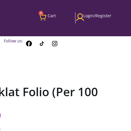
0
Cart
Login/Register
Follow us:
lat Folio (Per 100
0