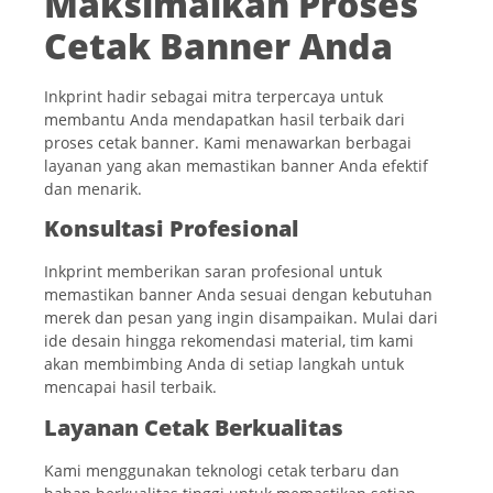
Maksimalkan Proses
Cetak Banner Anda
Inkprint hadir sebagai mitra terpercaya untuk
membantu Anda mendapatkan hasil terbaik dari
proses cetak banner. Kami menawarkan berbagai
layanan yang akan memastikan banner Anda efektif
dan menarik.
Konsultasi Profesional
Inkprint memberikan saran profesional untuk
memastikan banner Anda sesuai dengan kebutuhan
merek dan pesan yang ingin disampaikan. Mulai dari
ide desain hingga rekomendasi material, tim kami
akan membimbing Anda di setiap langkah untuk
mencapai hasil terbaik.
Layanan Cetak Berkualitas
Kami menggunakan teknologi cetak terbaru dan