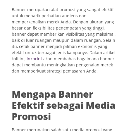
Banner merupakan alat promosi yang sangat efektif
untuk menarik perhatian audiens dan
memperkenalkan merek Anda. Dengan ukuran yang
besar dan fleksibilitas penempatan yang tinggi,
banner dapat memberikan visibilitas yang maksimal,
baik di luar ruangan maupun dalam ruangan. Selain
itu, cetak banner menjadi pilihan ekonomis yang
efektif untuk berbagai jenis kampanye. Dalam artikel
kali ini,
Inkprint
akan membahas bagaimana banner
dapat membantu meningkatkan pengenalan merek
dan memperkuat strategi pemasaran Anda.
Mengapa Banner
Efektif sebagai Media
Promosi
Banner merupakan salah satu media promosi yang