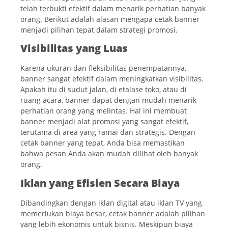
telah terbukti efektif dalam menarik perhatian banyak
orang. Berikut adalah alasan mengapa cetak banner
menjadi pilihan tepat dalam strategi promosi.
Visibilitas yang Luas
Karena ukuran dan fleksibilitas penempatannya,
banner sangat efektif dalam meningkatkan visibilitas.
Apakah itu di sudut jalan, di etalase toko, atau di
ruang acara, banner dapat dengan mudah menarik
perhatian orang yang melintas. Hal ini membuat
banner menjadi alat promosi yang sangat efektif,
terutama di area yang ramai dan strategis. Dengan
cetak banner yang tepat, Anda bisa memastikan
bahwa pesan Anda akan mudah dilihat oleh banyak
orang.
Iklan yang Efisien Secara Biaya
Dibandingkan dengan iklan digital atau iklan TV yang
memerlukan biaya besar, cetak banner adalah pilihan
yang lebih ekonomis untuk bisnis. Meskipun biaya