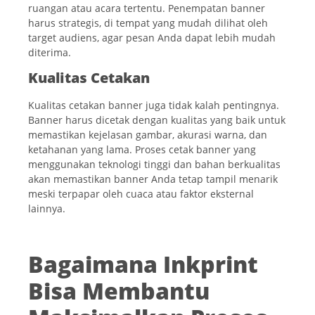
ruangan atau acara tertentu. Penempatan banner
harus strategis, di tempat yang mudah dilihat oleh
target audiens, agar pesan Anda dapat lebih mudah
diterima.
Kualitas Cetakan
Kualitas cetakan banner juga tidak kalah pentingnya.
Banner harus dicetak dengan kualitas yang baik untuk
memastikan kejelasan gambar, akurasi warna, dan
ketahanan yang lama. Proses cetak banner yang
menggunakan teknologi tinggi dan bahan berkualitas
akan memastikan banner Anda tetap tampil menarik
meski terpapar oleh cuaca atau faktor eksternal
lainnya.
Bagaimana Inkprint
Bisa Membantu