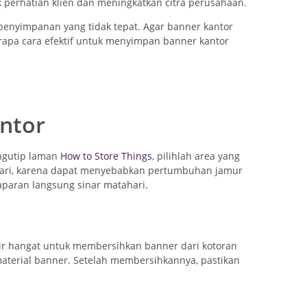
perhatian klien dan meningkatkan citra perusahaan.
h penyimpanan yang tidak tepat. Agar banner kantor
pa cara efektif untuk menyimpan banner kantor
antor
engutip laman
How to Store Things
, pilihlah area yang
indari, karena dapat menyebabkan pertumbuhan jamur
aparan langsung sinar matahari.
ir hangat untuk membersihkan banner dari kotoran
terial banner. Setelah membersihkannya, pastikan