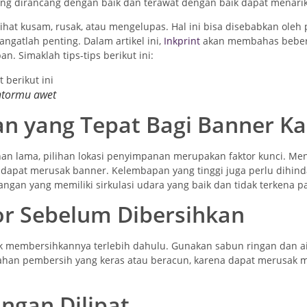
g dirancang dengan baik dan terawat dengan baik dapat menarik 
lihat kusam, rusak, atau mengelupas. Hal ini bisa disebabkan ole
ngatlah penting. Dalam artikel ini,
Inkprint
akan membahas bebera
. Simaklah tips-tips berikut ini:
antormu awet
an yang Tepat Bagi Banner K
han lama, pilihan lokasi penyimpanan merupakan faktor kunci. M
ng dapat merusak banner. Kelembapan yang tinggi juga perlu dih
gan yang memiliki sirkulasi udara yang baik dan tidak terkena p
or Sebelum Dibersihkan
uk membersihkannya terlebih dahulu. Gunakan sabun ringan dan a
an pembersih yang keras atau beracun, karena dapat merusak ma
ngan Dilipat