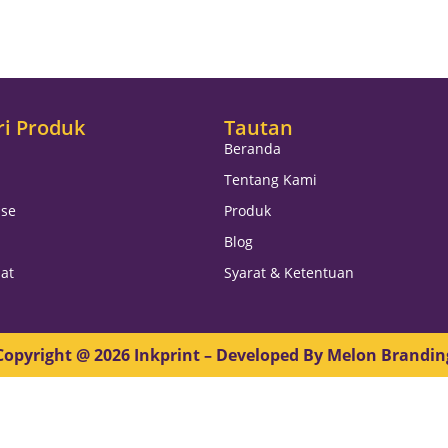
ri Produk
Tautan
Beranda
Tentang Kami
se
Produk
Blog
at
Syarat & Ketentuan
Copyright @
2026
Inkprint – Developed By
Melon Brandin